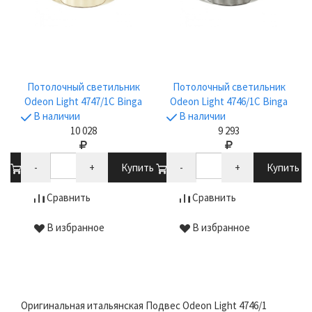
Потолочный светильник
Потолочный светильник
Odeon Light 4747/1C Binga
Odeon Light 4746/1C Binga
В наличии
В наличии
10 028
9 293
ть
-
+
Купить
-
+
Купить
Сравнить
Сравнить
В избранное
В избранное
Оригинальная итальянская Подвес Odeon Light 4746/1