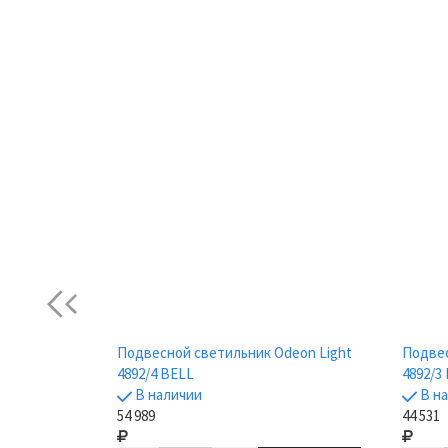
Previous
лый
Подвесной светильник Odeon Light
Подвес
ьник IP20
4892/4 BELL
4892/3
В наличии
В н
54 989
44 531