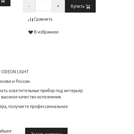
-
+
Купить
-
Сравнить
Сравни
В избранное
В избр
не ODEON LIGHT
оскве и России.
рать осветительные прибор под интерьер
и высокое качество исполнения.
ера, получаете профессиональное
жайшее