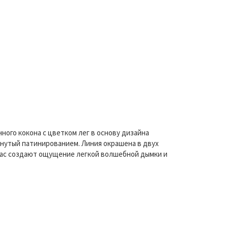
ного кокона с цветком лег в основу дизайна
нутый патинированием. Линия окрашена в двух
gnac создают ощущение легкой волшебной дымки и