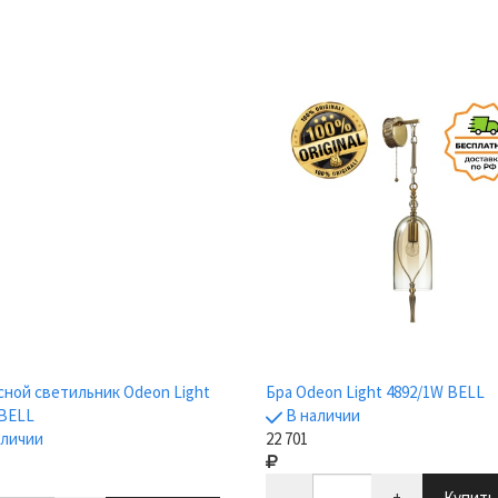
ной светильник Odeon Light
Бра Odeon Light 4892/1W BELL
 BELL
В наличии
аличии
22 701
-
+
Купит