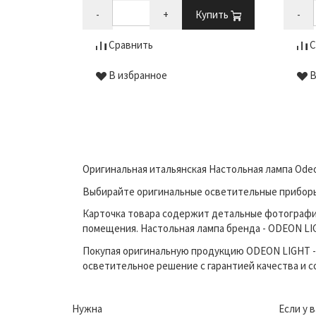
-
+
Купить
-
Купить
Сравнить
С
В избранное
В
Оригинальная итальянская Настольная лампа Odeo
Выбирайте оригинальные осветительные приборы п
Карточка товара содержит детальные фотографи
помещения. Настольная лампа бренда - ODEON LIG
Покупая оригинальную продукцию ODEON LIGHT - 
осветительное решение с гарантией качества и 
Нужна
Если у 