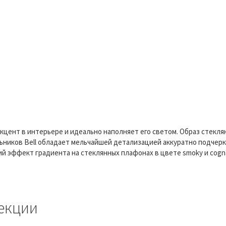
кцент в интерьере и идеально наполняет его светом. Образ стеклян
ников Bell обладает мельчайшей детализацией аккуратно подчерк
кий эффект градиента на стеклянных плафонах в цвете smoky и co
екции