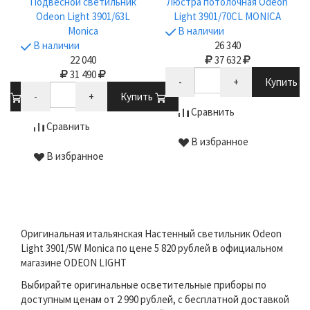
Подвесной светильник
Люстра потолочная Odeon
Odeon Light 3901/63L
Light 3901/70CL MONICA
Monica
В наличии
В наличии
26 340
22 040
37 632
31 490
-
+
Купить
ть
-
+
Купить
Сравнить
Сравнить
В избранное
В избранное
Оригинальная итальянская Настенный светильник Odeon
Light 3901/5W Monica по цене 5 820 рублей в официальном
магазине ODEON LIGHT
Выбирайте оригинальные осветительные приборы по
доступным ценам от 2 990 рублей, с бесплатной доставкой