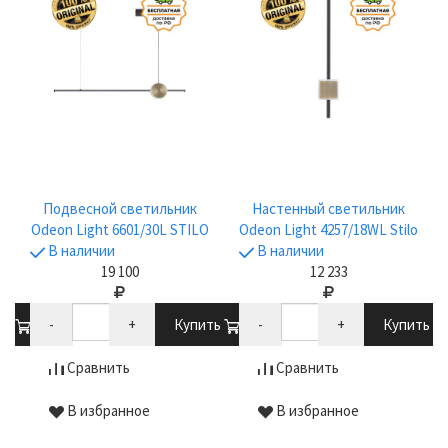
Подвесной светильник
Настенный светильник
Odeon Light 6601/30L STILO
Odeon Light 4257/18WL Stilo
В наличии
В наличии
19 100
12 233
ть
-
+
Купить
-
+
Купить
Сравнить
Сравнить
В избранное
В избранное