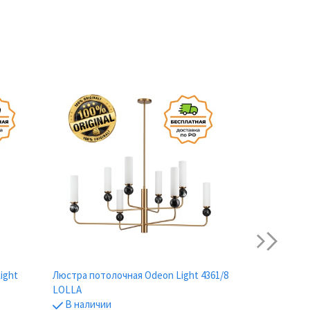
-38%
next
ight
Люстра потолочная Odeon Light 4361/8
LOLLA
Настенный с
В наличии
4361/6WL LO