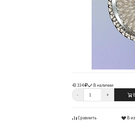
43 334
В наличии
-
+
В
Сравнить
В и