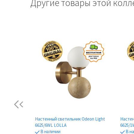
Другие товары этой колл
Previous
deon Light
Настенный светильник Odeon Light
Настен
6625/6WL LOLLA
6625/1
В наличии
В н