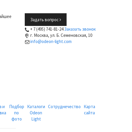
жайшее
Задать вопрос
+ 7 (495) 741-81-24
Заказать звонок
г. Москва, ул. Б. Семеновская, 10
info@odeon-light.com
а и
Подбор
Каталоги
Сотруднечество
Карта
вка
по
Odeon
сайта
фото
Light