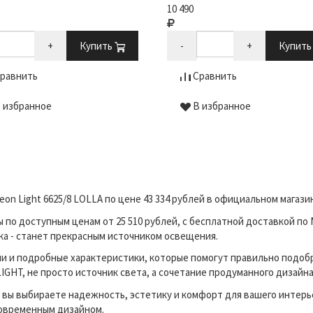
10 490
+
Купить
-
+
Купит
равнить
Сравнить
 избранное
В избранное
on Light 6625/8 LOLLA по цене 43 334 рублей в официальном магаз
о доступным ценам от 25 510 рублей, с бесплатной доставкой по 
ка - станет прекрасным источником освещения.
и и подробные характеристики, которые помогут правильно подоб
GHT, не просто источник света, а сочетание продуманного дизайна
вы выбираете надежность, эстетику и комфорт для вашего интерь
современным дизайном.