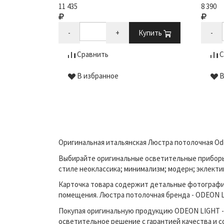
11 435
8 390
Купить
-
+
Купить
-
Сравнить
С
В избранное
В
Оригинальная итальянская Люстра потолочная Ode
Выбирайте оригинальные осветительные приборы п
стиле неоклассика; минимализм; модерн; эклекти
Карточка товара содержит детальные фотографи
помещения. Люстра потолочная бренда - ODEON LI
Покупая оригинальную продукцию ODEON LIGHT - 
осветительное решение с гарантией качества и 