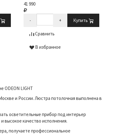
41 990
В наличии
6 990
11 193
ь
-
+
Купить
-
Сравнить
Сравни
В избранное
В избр
ине ODEON LIGHT
Москве и России. Люстра потолочная выполнена в
рать осветительные прибор под интерьер
 и высокое качество исполнения.
ера, получаете профессиональное