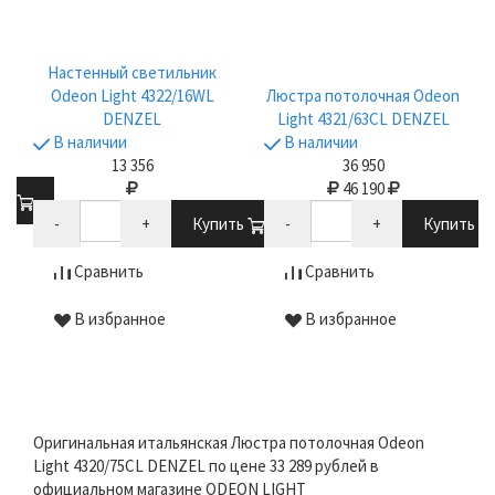
Настенный светильник
Odeon Light 4322/16WL
Люстра потолочная Odeon
DENZEL
Light 4321/63CL DENZEL
В наличии
В наличии
13 356
36 950
46 190
ть
-
+
Купить
-
+
Купить
Сравнить
Сравнить
В избранное
В избранное
Оригинальная итальянская Люстра потолочная Odeon
Light 4320/75CL DENZEL по цене 33 289 рублей в
официальном магазине ODEON LIGHT