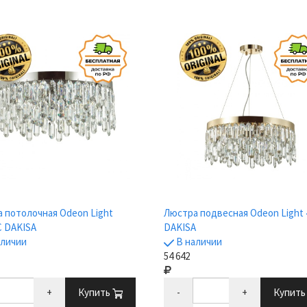
 потолочная Odeon Light
Люстра подвесная Odeon Light 
C DAKISA
DAKISA
аличии
В наличии
54 642
+
Купить
-
+
Купит