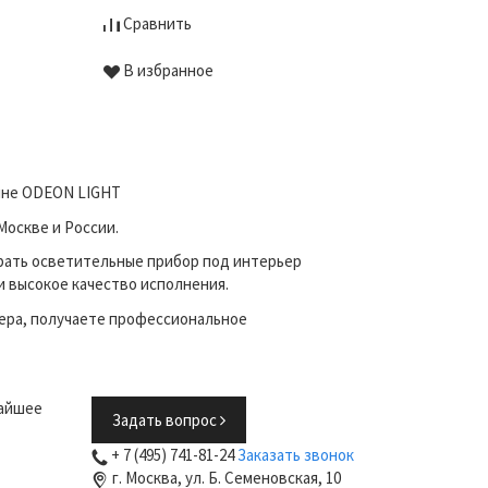
Сравнить
Сравни
В избранное
В избр
зине ODEON LIGHT
Москве и России.
рать осветительные прибор под интерьер
и высокое качество исполнения.
ера, получаете профессиональное
жайшее
Задать вопрос
+ 7 (495) 741-81-24
Заказать звонок
г. Москва, ул. Б. Семеновская, 10