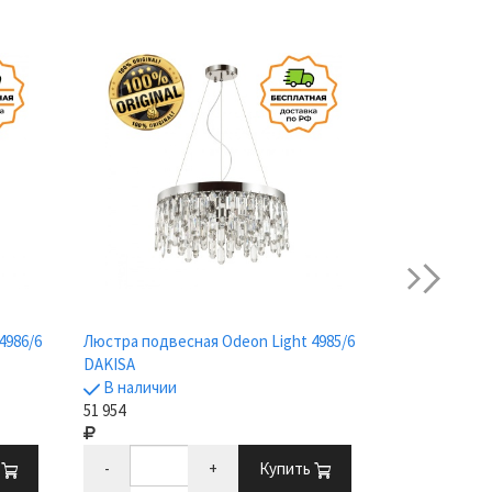
next
4986/6
Люстра подвесная Odeon Light 4985/6
Люстра подве
DAKISA
DAKISA
В наличии
В наличии
51 954
76 199
ь
-
+
Купить
-