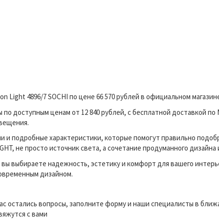
n Light 4896/7 SOCHI по цене 66 570 рублей в официальном магази
о доступным ценам от 12 840 рублей, с бесплатной доставкой по 
свещения.
и и подробные характеристики, которые помогут правильно подоб
HT, не просто источник света, а сочетание продуманного дизайна 
вы выбираете надежность, эстетику и комфорт для вашего интерь
современным дизайном.
вас остались вопросы, заполните форму и наши специалисты в бли
вяжутся с вами