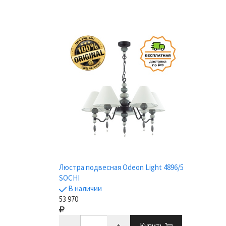
Люстра подвесная Odeon Light 4896/5
SOCHI
В наличии
53 970
-
+
Купить