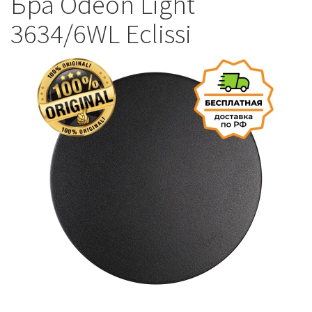
Бра Odeon Light
3634/6WL Eclissi