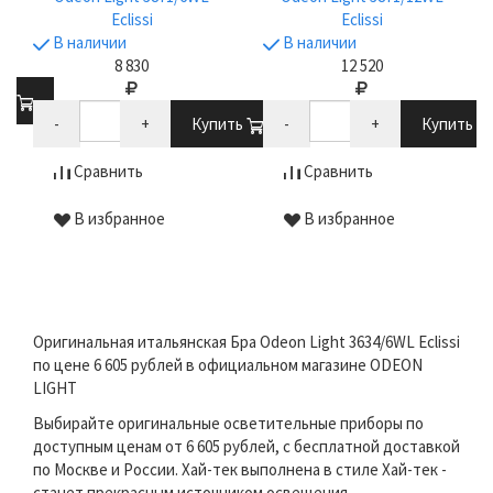
Eclissi
Eclissi
В наличии
В наличии
8 830
12 520
ть
-
+
Купить
-
+
Купить
Сравнить
Сравнить
В избранное
В избранное
Оригинальная итальянская Бра Odeon Light 3634/6WL Eclissi
по цене 6 605 рублей в официальном магазине ODEON
LIGHT
Выбирайте оригинальные осветительные приборы по
доступным ценам от 6 605 рублей, с бесплатной доставкой
по Москве и России. Хай-тек выполнена в стиле Хай-тек -
станет прекрасным источником освещения.