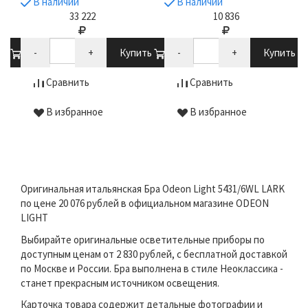
В наличии
В наличии
33 222
10 836
ть
-
+
Купить
-
+
Купить
Сравнить
Сравнить
В избранное
В избранное
Оригинальная итальянская Бра Odeon Light 5431/6WL LARK
по цене 20 076 рублей в официальном магазине ODEON
LIGHT
Выбирайте оригинальные осветительные приборы по
доступным ценам от 2 830 рублей, с бесплатной доставкой
по Москве и России. Бра выполнена в стиле Неоклассика -
станет прекрасным источником освещения.
Карточка товара содержит детальные фотографии и