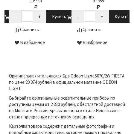
116 991
97 955
ть
-
+
Купить
-
+
Купить
Сравнить
Сравнить
В избранное
В избранное
Оригинальная итальянская Бра Odeon Light 5070/2W FIESTA
по цене 20 874 рублей в официальном магазине ODEON
LIGHT
Выбирайте оригинальные осветительные приборы по
доступным ценам от 2 830 рублей, с бесплатной доставкой
по Москве и России. Бра выполнена в стиле Неклассика -
станет прекрасным источником освещения.
Карточка товара содержит детальные фотографии и
подробные характеристики, которые помогут правильно