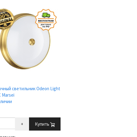
чный светильник Odeon Light
C Marsei
аличии
+
Купить