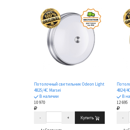
Потолочный светильник Odeon Light
Потоло
4825/4C Marsei
4824/4
В наличии
В н
10 970
12 695
-
+
Купить
-