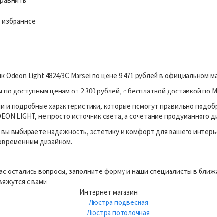
равнить
 избранное
 Odeon Light 4824/3C Marsei по цене 9 471 рублей в официальном 
о доступным ценам от 2 300 рублей, с бесплатной доставкой по М
и и подробные характеристики, которые помогут правильно подоб
ON LIGHT, не просто источник света, а сочетание продуманного ди
вы выбираете надежность, эстетику и комфорт для вашего интерь
современным дизайном.
вас остались вопросы, заполните форму и наши специалисты в бли
вяжутся с вами
Интернет магазин
Люстра подвесная
Люстра потолочная