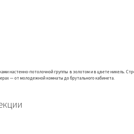
ками настенно-потолочной группы в золотом и в цвете никель. Стр
ерах — от молодежной комнаты до брутального кабинета.
екции