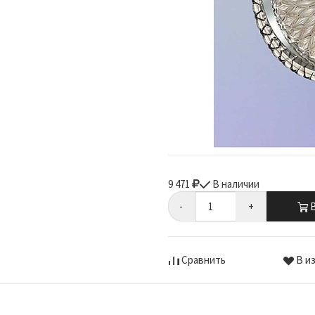
9 471
В наличии
-
+
В
Сравнить
В и