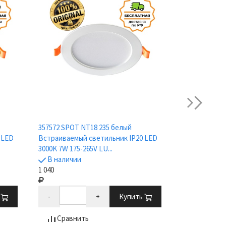
next
357572 SPOT NT18 235 белый
Встраиваем
 LED
Встраиваемый светильник IP20 LED
светильник 
3000K 7W 175-265V LU...
источнтков с
В наличии
В наличии
1 040
524
ь
-
+
Купить
-
Сравнить
Сравни