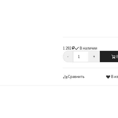
1 292
В наличии
-
+
В
Сравнить
В и