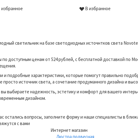
 избранное
В избранное
дный светильник на базе светодиодных источнтков света Novotech
по доступным ценам от 524 рублей, с бесплатной доставкой по Мо
вещения.
и и подробные характеристики, которые помогут правильно подоб
 просто источник света, а сочетание продуманного дизайна и высо
вы выбираете надежность, эстетику и комфорт для вашего интерь
современным дизайном.
вас остались вопросы, заполните форму и наши специалисты в бли
вяжутся с вами
Интернет магазин
Люстра подвесная