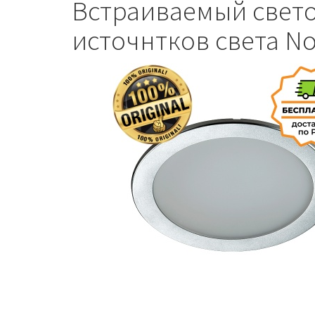
Встраиваемый свето
источнтков света No