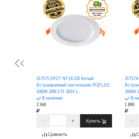
Previous
дный
357575 SPOT NT18 235 белый
357574
тодиодных
Встраиваемый светильник IP20 LED
Встраи
.
3000K 20W 175-265V L...
3000K 1
В наличии
В н
2 360
1 890
Купить
-
+
Купить
-
Сравнить
С