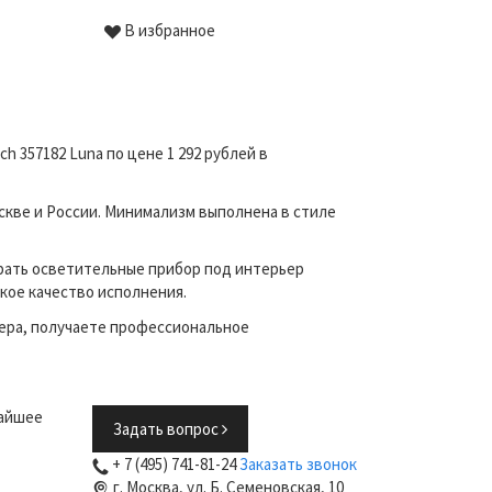
В избранное
В избр
 357182 Luna по цене 1 292 рублей в
скве и России. Минимализм выполнена в стиле
рать осветительные прибор под интерьер
кое качество исполнения.
ера, получаете профессиональное
жайшее
Задать вопрос
+ 7 (495) 741-81-24
Заказать звонок
г. Москва, ул. Б. Семеновская, 10