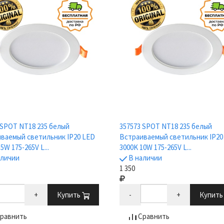
 SPOT NT18 235 белый
357573 SPOT NT18 235 белый
ваемый светильник IP20 LED
Встраиваемый светильник IP20
5W 175-265V L...
3000K 10W 175-265V L...
аличии
В наличии
1 350
+
Купить
-
+
Купит
равнить
Сравнить