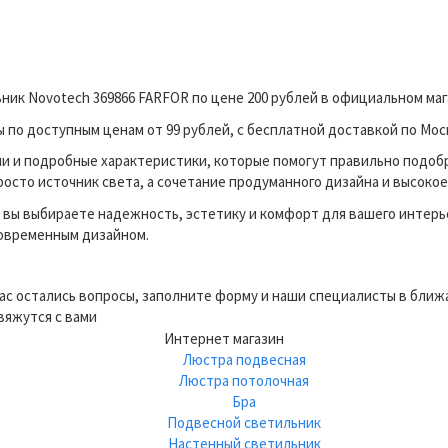
ник Novotech 369866 FARFOR по цене 200 рублей в официальном ма
по доступным ценам от 99 рублей, с бесплатной доставкой по Моск
и и подробные характеристики, которые помогут правильно подоб
росто источник света, а сочетание продуманного дизайна и высокое
вы выбираете надежность, эстетику и комфорт для вашего интерь
современным дизайном.
вас остались вопросы, заполните форму и наши специалисты в бли
вяжутся с вами
Интернет магазин
Люстра подвесная
Люстра потолочная
Бра
Подвесной светильник
Настенный светильник