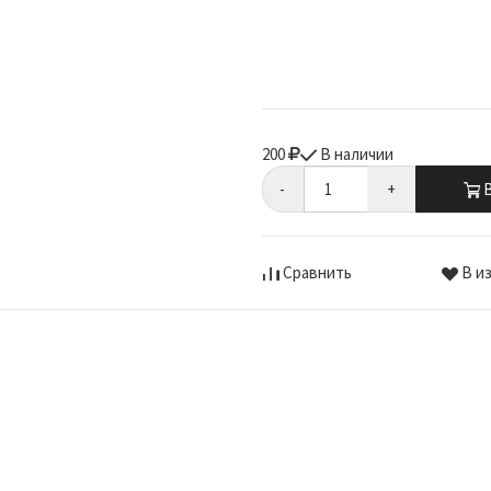
200
В наличии
-
+
В
Сравнить
В и