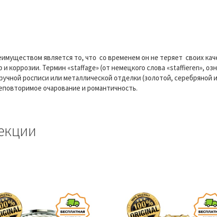
имуществом является то, что со временем он не теряет своих качес
и коррозии. Термин «staffage» (от немецкого слова «staffieren», о
ручной росписи или металлической отделки (золотой, серебряной и
еповторимое очарование и романтичность.
екции