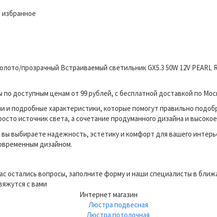
 избранное
 золото/прозрачный Встраиваемый светильник GX5.3 50W 12V PEARL 
по доступным ценам от 99 рублей, с бесплатной доставкой по Моск
и и подробные характеристики, которые помогут правильно подоб
росто источник света, а сочетание продуманного дизайна и высокое
вы выбираете надежность, эстетику и комфорт для вашего интерь
современным дизайном.
вас остались вопросы, заполните форму и наши специалисты в бли
вяжутся с вами
Интернет магазин
Люстра подвесная
Люстра потолочная