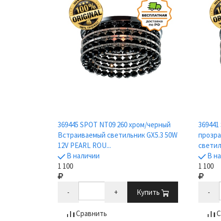
369445 SPOT NT09 260 хром/черный
369441
Встраиваемый светильник GX5.3 50W
прозр
12V PEARL ROU...
светил
В наличии
В н
1 100
1 100
-
+
Купить
-
Сравнить
С