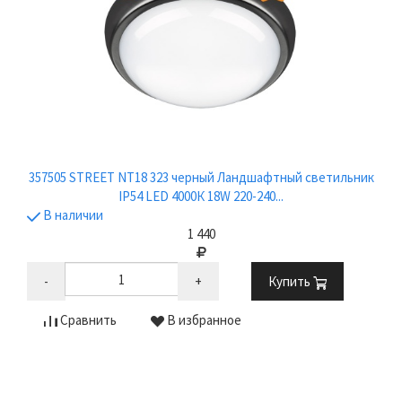
357505 STREET NT18 323 черный Ландшафтный светильник
IP54 LED 4000К 18W 220-240...
В наличии
1 440
-
+
Купить
Сравнить
В избранное