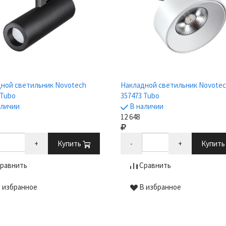
ной светильник Novotech
Накладной светильник Novote
 Tubo
357473 Tubo
аличии
В наличии
12 648
+
Купить
-
+
Купит
равнить
Сравнить
 избранное
В избранное