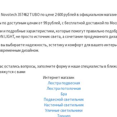
 Novotech 357462 TUBO по цене 2 600 рублей в официальном магаз
по доступным ценам от 99 рублей, с бесплатной доставкой по Моск
и и подробные характеристики, которые помогут правильно подоб
 LIGHT, не просто источник света, а сочетание продуманного диза
вы выбираете надежность, эстетику и комфорт для вашего интерь
современным дизайном.
вас остались вопросы, заполните форму и наши специалисты в бли
вяжутся с вами
Интернет магазин
Люстра подвесная
Люстра потолочная
Бра
Подвесной светильник
Настенный светильник
Уличные светильники
Торшер