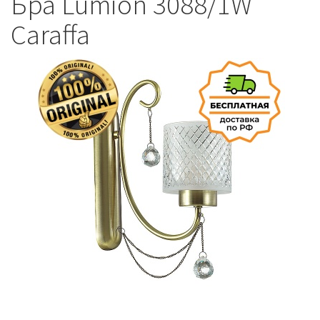
Бра Lumion 3088/1W
Caraffa