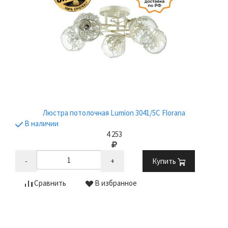
Люстра потолочная Lumion 3041/5C Florana
В наличии
4 253
-
+
Купить
Сравнить
В избранное