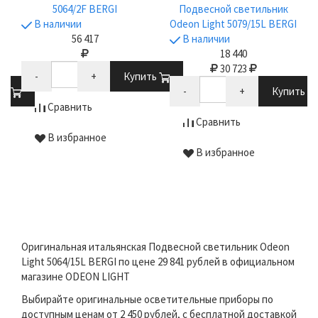
5064/2F BERGI
Подвесной светильник
В наличии
Odeon Light 5079/15L BERGI
56 417
В наличии
18 440
30 723
-
+
Купить
ть
-
+
Купить
Сравнить
Сравнить
В избранное
В избранное
Оригинальная итальянская Подвесной светильник Odeon
Light 5064/15L BERGI по цене 29 841 рублей в официальном
магазине ODEON LIGHT
Выбирайте оригинальные осветительные приборы по
доступным ценам от 2 450 рублей, с бесплатной доставкой