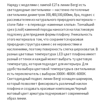
Наряду с моделями с лампой Е27 в линии Bergi есть
светодиодные светильники — настенно-потолочные
светильники диаметром 300,400,500,600мм, бра, подвес с
рассеивателем из натурального природного материала —
stone flake — в переводе «каменные хлопья». Тончайший
срез (слой) каменной породы наносится на пластиковую
подложку для придания формы плафону. Уникальность
этого материала в том, что сохраняется красивая
природная структура камня с ее неровностями и
наслоениями, поэтому поверхность слегка шероховатая. В
разных цветовых температурах LED цвет плафона имеет
разный оттенок и каждый может выбрать ту цветовую
температуру, которая подходит для интерьера. Для
удобства выбора цветовой температуры в светильниках
есть переключатель с выбором 3000К–4000К–6000К.
Светодиодный подвес линии Bergi оснащен шарниром,
который позволяет фиксировать различный наклон
плафона и создавать красивые композиции.Черный
матовый цвет арматуры подчеркивает современный
образ линии.