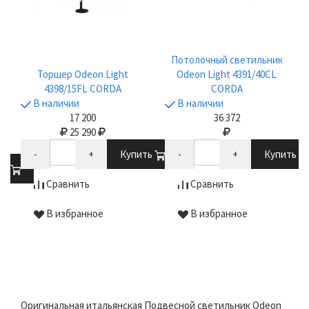
Потолочный светильник
Торшер Odeon Light
Odeon Light 4391/40CL
4398/15FL CORDA
CORDA
В наличии
В наличии
17 200
36 372
25 290
-
+
Купить
-
+
Купить
ть
Сравнить
Сравнить
В избранное
В избранное
Оригинальная итальянская Подвесной светильник Odeon