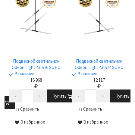
Подвесной светильник
Подвесной светильник
Odeon Light 4307/6 SOHO
Odeon Light 4307/4 SOHO
В наличии
В наличии
16 968
12 117
-
+
Купить
-
+
Купить
ть
Сравнить
Сравнить
В избранное
В избранное