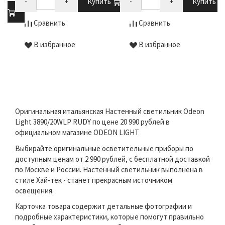
-
+
Купить
-
+
Купить
ть
Сравнить
Сравнить
В избранное
В избранное
Оригинальная итальянская Настенный светильник Odeon
Light 3890/20WLP RUDY по цене 20 990 рублей в
официальном магазине ODEON LIGHT
Выбирайте оригинальные осветительные приборы по
доступным ценам от 2 990 рублей, с бесплатной доставкой
по Москве и России. Настенный светильник выполнена в
стиле Хай-тек - станет прекрасным источником
освещения.
Карточка товара содержит детальные фотографии и
подробные характеристики, которые помогут правильно