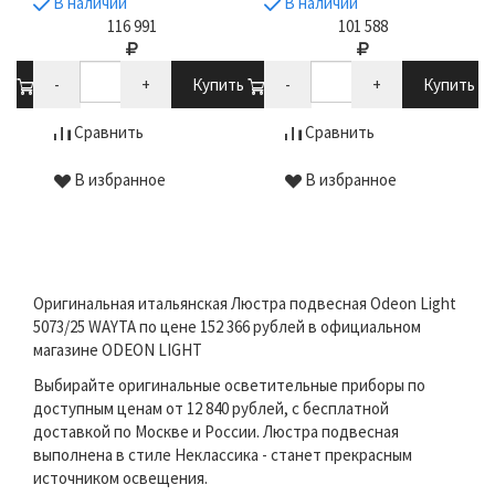
В наличии
В наличии
116 991
101 588
ть
-
+
Купить
-
+
Купить
Сравнить
Сравнить
В избранное
В избранное
Оригинальная итальянская Люстра подвесная Odeon Light
5073/25 WAYTA по цене 152 366 рублей в официальном
магазине ODEON LIGHT
Выбирайте оригинальные осветительные приборы по
доступным ценам от 12 840 рублей, с бесплатной
доставкой по Москве и России. Люстра подвесная
выполнена в стиле Неклассика - станет прекрасным
источником освещения.