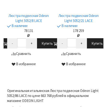
Люстра подвесная Odeon
Люстра подвесная Odeon
Light 5052/8 LACE
Light 5052/21 LACE
В наличии
В наличии
78 131
178 259
ть
-
+
Купить
-
+
Купить
Сравнить
Сравнить
В избранное
В избранное
Оригинальная итальянская Люстра подвесная Odeon Light
5052/86 LACE по цене 663 768 рублей в официальном
магазине ODEON LIGHT