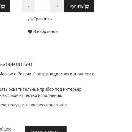
ь
-
+
Купить
-
Сравнить
Сравни
В избранное
В избр
зине ODEON LIGHT
Москве и России. Люстра подвесная выполнена в
рать осветительные прибор под интерьер
и высокое качество исполнения.
ера, получаете профессиональное
жайшее