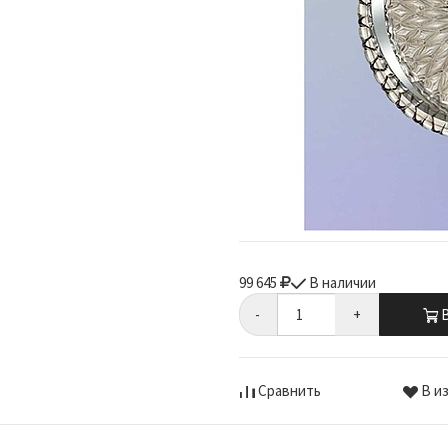
99 645
В наличии
-
+
В
Сравнить
В и