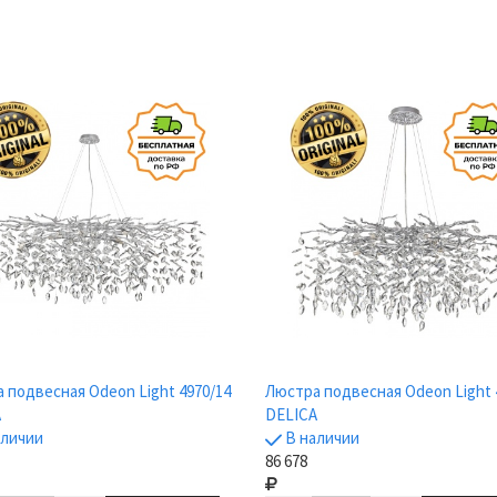
 подвесная Odeon Light 4970/14
Люстра подвесная Odeon Light 
A
DELICA
аличии
В наличии
86 678