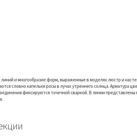
о линий и многообразие форм, выраженные в моделях люстр и наст
ются словно капельки росы в лучах утреннего солнца. Арматура цв
оединения фиксируются точечной сваркой. В линии представлены г
а.
екции