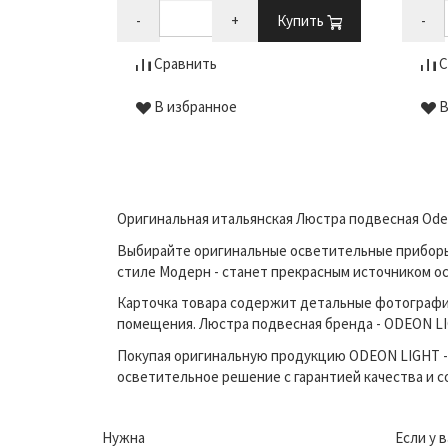
-
+
Купить
-
Сравнить
С
В избранное
В
Оригинальная итальянская Люстра подвесная Odeo
Выбирайте оригинальные осветительные приборы п
стиле Модерн - станет прекрасным источником о
Карточка товара содержит детальные фотографи
помещения. Люстра подвесная бренда - ODEON LIG
Покупая оригинальную продукцию ODEON LIGHT - 
осветительное решение с гарантией качества и 
Нужна
Если у 