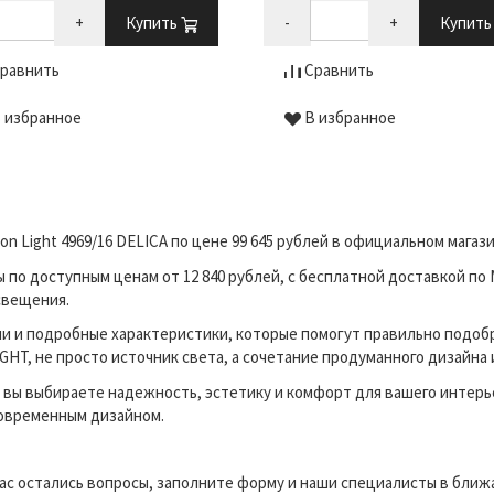
+
Купить
-
+
Купит
равнить
Сравнить
 избранное
В избранное
n Light 4969/16 DELICA по цене 99 645 рублей в официальном мага
о доступным ценам от 12 840 рублей, с бесплатной доставкой по 
свещения.
и и подробные характеристики, которые помогут правильно подоб
HT, не просто источник света, а сочетание продуманного дизайна 
вы выбираете надежность, эстетику и комфорт для вашего интерь
современным дизайном.
вас остались вопросы, заполните форму и наши специалисты в бли