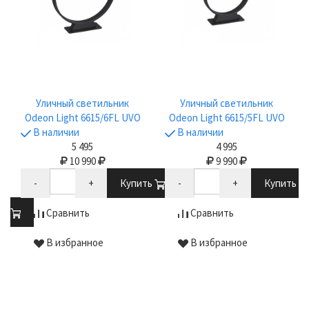
Уличный светильник
Уличный светильник
Odeon Light 6615/6FL UVO
Odeon Light 6615/5FL UVO
В наличии
В наличии
5 495
4 995
10 990
9 990
-
+
Купить
-
+
Купить
ть
Сравнить
Сравнить
В избранное
В избранное