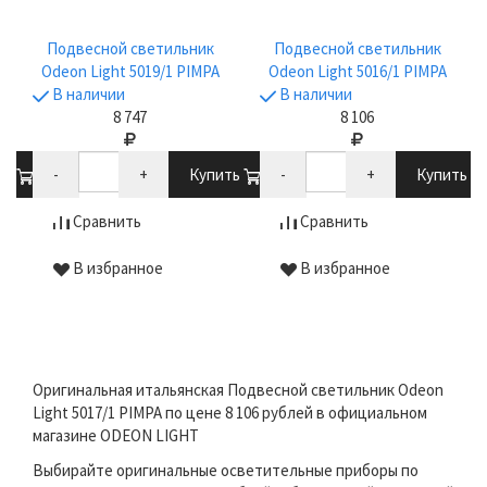
Подвесной светильник
Подвесной светильник
Odeon Light 5019/1 PIMPA
Odeon Light 5016/1 PIMPA
В наличии
В наличии
8 747
8 106
ть
-
+
Купить
-
+
Купить
Сравнить
Сравнить
В избранное
В избранное
Оригинальная итальянская Подвесной светильник Odeon
Light 5017/1 PIMPA по цене 8 106 рублей в официальном
магазине ODEON LIGHT
Выбирайте оригинальные осветительные приборы по