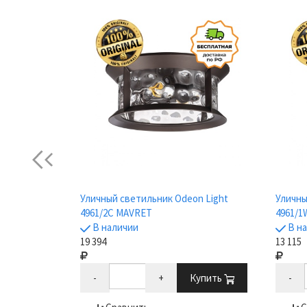
Previous
n Light
Уличный светильник Odeon Light
Уличны
4961/2C MAVRET
4961/
В наличии
В н
19 394
13 115
Купить
-
+
Купить
-