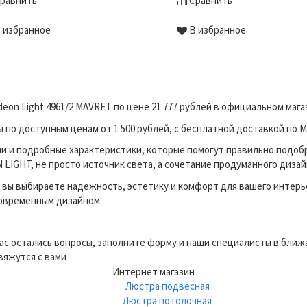
равнить
Сравнить
 избранное
В избранное
eon Light 4961/2 MAVRET по цене 21 777 рублей в официальном ма
о доступным ценам от 1 500 рублей, с бесплатной доставкой по М
и и подробные характеристики, которые помогут правильно подоб
LIGHT, не просто источник света, а сочетание продуманного дизай
вы выбираете надежность, эстетику и комфорт для вашего интерь
современным дизайном.
вас остались вопросы, заполните форму и наши специалисты в бли
вяжутся с вами
Интернет магазин
Люстра подвесная
Люстра потолочная