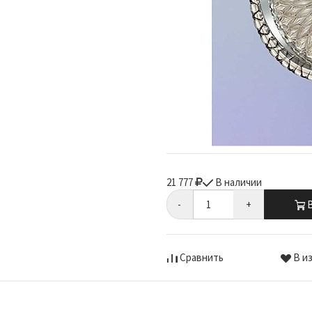
21 777
В наличии
-
+
В
Сравнить
В и