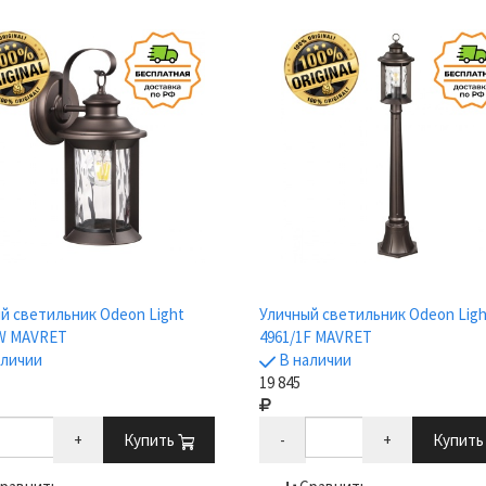
й светильник Odeon Light
Уличный светильник Odeon Ligh
1W MAVRET
4961/1F MAVRET
аличии
В наличии
19 845
+
Купить
-
+
Купит