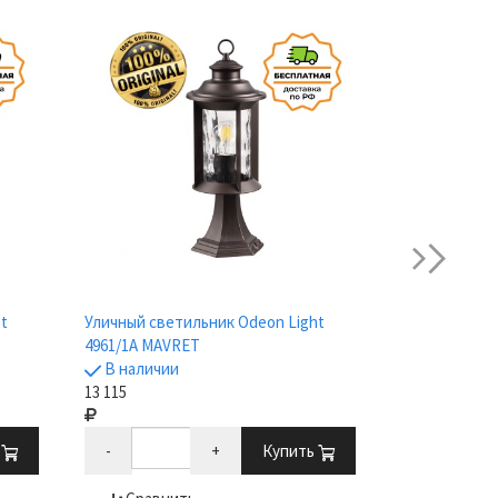
next
t
Уличный светильник Odeon Light
Уличный свет
4961/1A MAVRET
4961/1 MAVR
В наличии
В наличии
13 115
13 115
ь
-
+
Купить
-