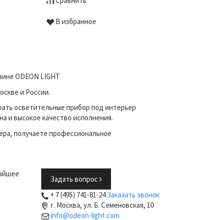
Сравнить
Сравни
В избранное
В избр
газине ODEON LIGHT
оскве и России.
рать осветительные прибор под интерьер
на и высокое качество исполнения.
ера, получаете профессиональное
жайшее
Задать вопрос
+ 7 (495) 741-81-24
Заказать звонок
г. Москва, ул. Б. Семеновская, 10
info@odeon-light.com