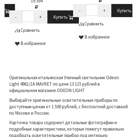
19 394
ть
-
+
Купить
-
+
Купить
Сравнить
Сравнить
В избранное
В избранное
Оригинальная итальянская Уличный светильник Odeon
Light 4961/1A MAVRET по цене 13 115 рублей в
официальном магазине ODEON LIGHT
Выбирайте оригинальные осветительные приборы по
доступным ценам от 1 500 рублей, с бесплатной доставкой
по Москве и России.
Карточка товара содержит детальные фотографии и
подробные характеристики, которые помогут правильно
подобрать осветительные прибор под интерьер