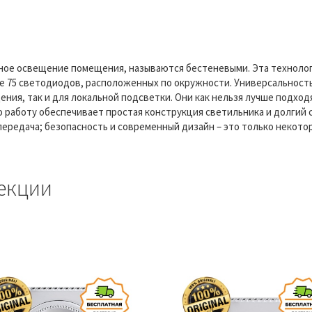
ое освещение помещения, называются бестеневыми. Эта технолог
е 75 светодиодов, расположенных по окружности. Универсальность
ения, так и для локальной подсветки. Они как нельзя лучше подхо
ю работу обеспечивает простая конструкция светильника и долгий
передача; безопасность и современный дизайн – это только некото
екции