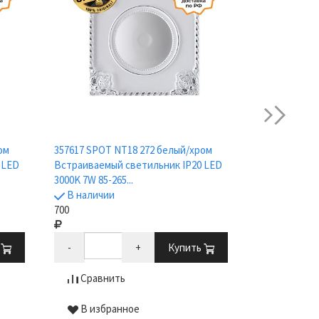
next
ом
357617 SPOT NT18 272 белый/хром
357615 SPOT 
 LED
Встраиваемый светильник IP20 LED
Встраиваемы
3000K 7W 85-265...
3000K 12W 85-.
В наличии
В наличии
700
1 000
ь
-
+
Купить
-
Сравнить
Сравни
В избранное
В избр