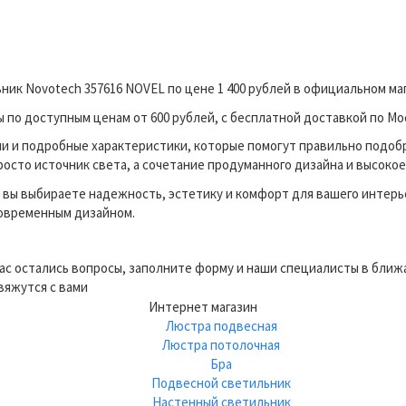
ник Novotech 357616 NOVEL по цене 1 400 рублей в официальном м
по доступным ценам от 600 рублей, с бесплатной доставкой по Мос
и и подробные характеристики, которые помогут правильно подоб
росто источник света, а сочетание продуманного дизайна и высокое
вы выбираете надежность, эстетику и комфорт для вашего интерь
современным дизайном.
вас остались вопросы, заполните форму и наши специалисты в бли
вяжутся с вами
Интернет магазин
Люстра подвесная
Люстра потолочная
Бра
Подвесной светильник
Настенный светильник