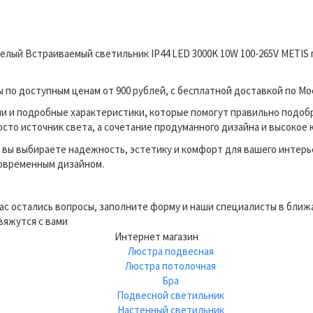
белый Встраиваемый светильник IP44 LED 3000K 10W 100-265V METIS 
по доступным ценам от 900 рублей, с бесплатной доставкой по Мос
и и подробные характеристики, которые помогут правильно подоб
сто источник света, а сочетание продуманного дизайна и высокое 
вы выбираете надежность, эстетику и комфорт для вашего интерь
современным дизайном.
вас остались вопросы, заполните форму и наши специалисты в бли
вяжутся с вами
Интернет магазин
Люстра подвесная
Люстра потолочная
Бра
Подвесной светильник
Настенный светильник