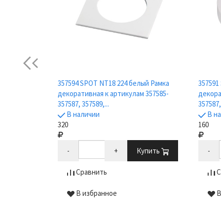
Previous
рный
357594 SPOT NT18 224 белый Рамка
357591
к IP44 LED
декоративная к артикулам 357585-
декора
357587, 357589,...
357587,
В наличии
В н
320
160
Купить
-
+
Купить
-
Сравнить
С
В избранное
В