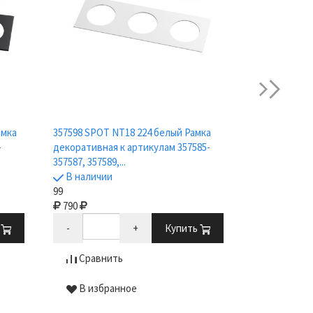
next
357597 SPOT 
амка
357598 SPOT NT18 224 белый Рамка
декоративная
-
декоративная к артикулам 357585-
357587, 357589
357587, 357589,...
В наличии
В наличии
560
99
790
-
ь
-
+
Купить
Сравни
Сравнить
В избр
В избранное