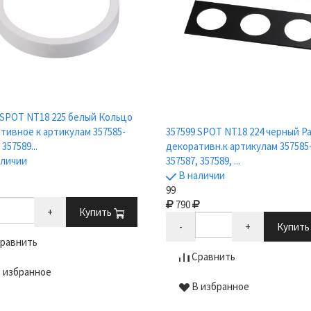
 SPOT NT18 225 белый Кольцо
тивное к артикулам 357585-
357599 SPOT NT18 224 черный Р
 357589...
декоративн.к артикулам 357585
аличии
357587, 357589, ...
В наличии
99
790
+
Купить
-
+
Купит
равнить
Сравнить
 избранное
В избранное