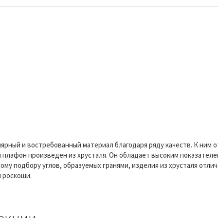
лярный и востребованный материал благодаря ряду качеств. К ним 
плафон произведен из хрусталя. Он обладает высоким показателем
ому подбору углов, образуемых гранями, изделия из хрусталя отли
и роскоши.