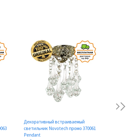
next
Декоративный встраиваемый
Декоративны
0063
светильник Novotech промо 370061
светильник N
Pendant
Pendant