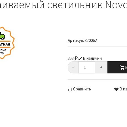
иваемый светильник Novo
Артикул:
370062
353
В наличии
-
+
В
Сравнить
В и