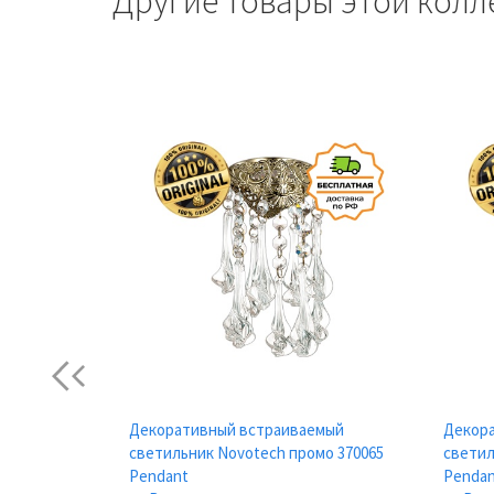
Другие товары этой колл
Previous
емый
Декоративный встраиваемый
Декор
962 Pendant
светильник Novotech промо 370065
светил
Pendant
Penda