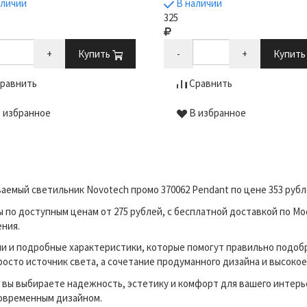
аличии
В наличии
325
+
Купить
-
+
Купит
равнить
Сравнить
 избранное
В избранное
аемый светильник Novotech промо 370062 Pendant по цене 353 руб
о доступным ценам от 275 рублей, с бесплатной доставкой по Мос
ения.
и и подробные характеристики, которые помогут правильно подоб
росто источник света, а сочетание продуманного дизайна и высокое
вы выбираете надежность, эстетику и комфорт для вашего интерь
современным дизайном.