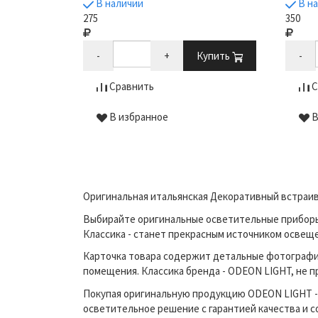
В наличии
В н
275
350
Купить
-
+
Купить
-
Сравнить
С
В избранное
В
Оригинальная итальянская Декоративный встраив
Выбирайте оригинальные осветительные приборы п
Классика - станет прекрасным источником освещ
Карточка товара содержит детальные фотографи
помещения. Классика бренда - ODEON LIGHT, не п
Покупая оригинальную продукцию ODEON LIGHT - 
осветительное решение с гарантией качества и 