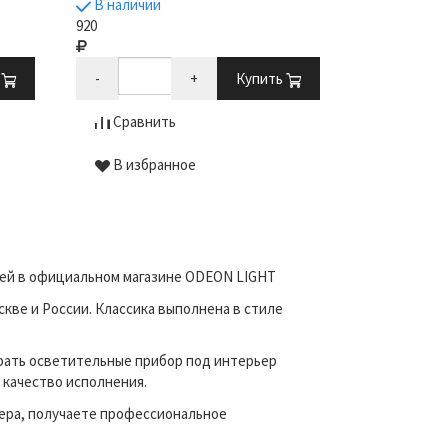
В наличии
В наличии
920
1 172
ь
-
+
Купить
-
Сравнить
Сравни
В избранное
В избр
лей в официальном магазине ODEON LIGHT
кве и России. Классика выполнена в стиле
рать осветительные прибор под интерьер
 качество исполнения.
ера, получаете профессиональное