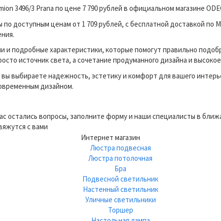
ion 3496/3 Prana по цене 7 790 рублей в официальном магазине OD
о доступным ценам от 1 709 рублей, с бесплатной доставкой по Мо
ения.
и и подробные характеристики, которые помогут правильно подоб
росто источник света, а сочетание продуманного дизайна и высокое
вы выбираете надежность, эстетику и комфорт для вашего интерь
современным дизайном.
вас остались вопросы, заполните форму и наши специалисты в бли
вяжутся с вами
Интернет магазин
Люстра подвесная
Люстра потолочная
Бра
Подвесной светильник
Настенный светильник
Уличные светильники
Торшер
Настольная лампа