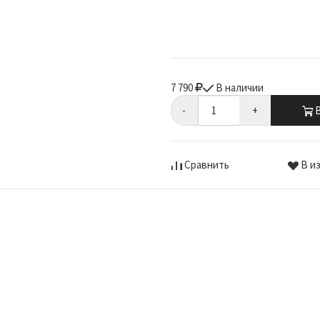
7 790
В наличии
-
+
В
Сравнить
В и