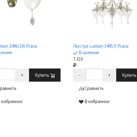
mion 3496/1W Prana
Люстра Lumion 3495/5 Prana
аличии
В наличии
7 310
+
Купить
-
+
Купит
равнить
Сравнить
 избранное
В избранное