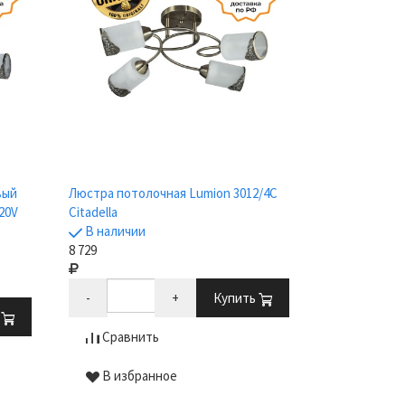
вый
Люстра потолочная Lumion 3012/4C
20V
Citadella
В наличии
8 729
-
+
Купить
ь
Сравнить
В избранное