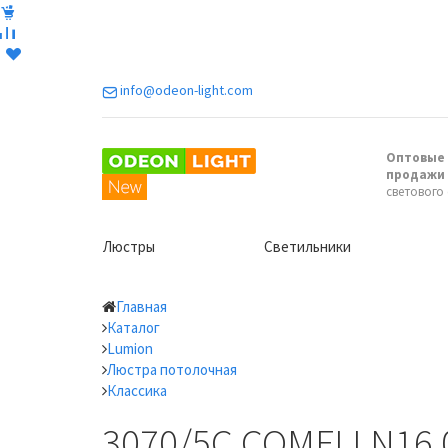
info@odeon-light.com
Оптовые 
продажи
светового
Люстры
Светильники
Главная
Каталог
Lumion
Люстра потолочная
Классика
3070/5C COMFI LN16