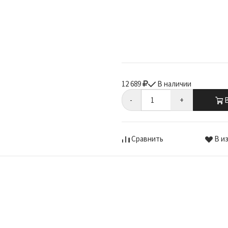
12 689
В наличии
-
+
В
Сравнить
В и