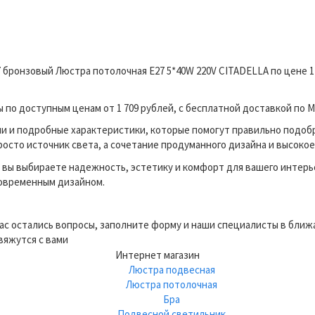
7 бронзовый Люстра потолочная E27 5*40W 220V CITADELLA по цене 
о доступным ценам от 1 709 рублей, с бесплатной доставкой по М
и и подробные характеристики, которые помогут правильно подоб
росто источник света, а сочетание продуманного дизайна и высокое
вы выбираете надежность, эстетику и комфорт для вашего интерь
современным дизайном.
вас остались вопросы, заполните форму и наши специалисты в бли
вяжутся с вами
Интернет магазин
Люстра подвесная
Люстра потолочная
Бра
Подвесной светильник