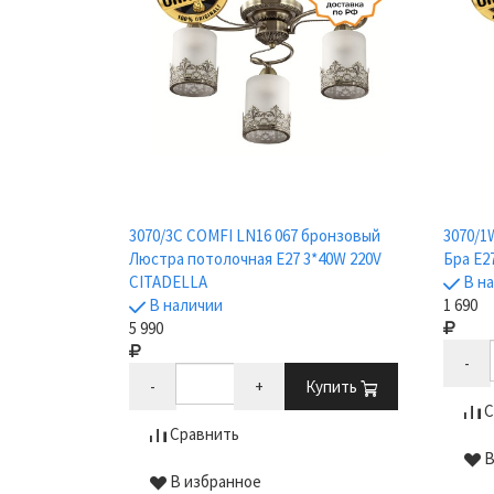
3070/3C COMFI LN16 067 бронзовый
3070/1
Люстра потолочная E27 3*40W 220V
Бра E2
CITADELLA
В н
В наличии
1 690
5 990
-
-
+
Купить
С
Сравнить
В
В избранное