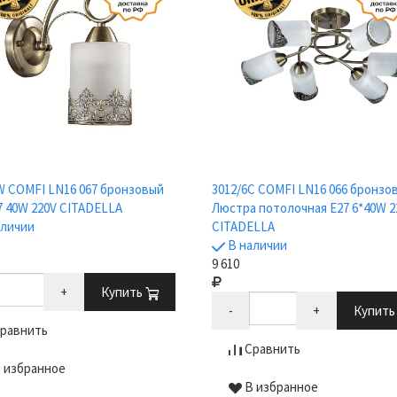
W COMFI LN16 067 бронзовый
3012/6C COMFI LN16 066 бронзо
7 40W 220V CITADELLA
Люстра потолочная E27 6*40W 2
аличии
CITADELLA
В наличии
9 610
+
Купить
-
+
Купит
равнить
Сравнить
 избранное
В избранное