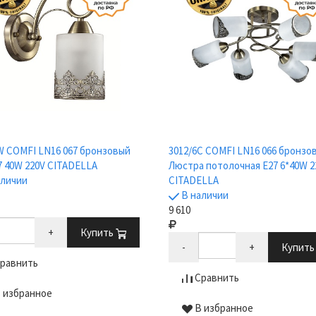
W COMFI LN16 067 бронзовый
3012/6C COMFI LN16 066 бронзо
7 40W 220V CITADELLA
Люстра потолочная E27 6*40W 2
аличии
CITADELLA
В наличии
9 610
+
Купить
-
+
Купит
равнить
Сравнить
 избранное
В избранное