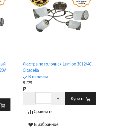
вый
Люстра потолочная Lumion 3012/4C
20V
Citadella
В наличии
8 729
-
+
Купить
ь
Сравнить
В избранное