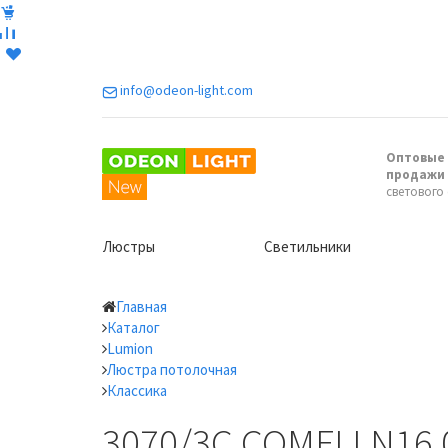
info@odeon-light.com
Оптовые 
продажи
светового
Люстры
Светильники
Главная
Каталог
Lumion
Люстра потолочная
Классика
3070/3C COMFI LN16