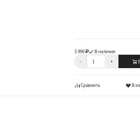
5 990
В наличии
-
+
В
Сравнить
В и