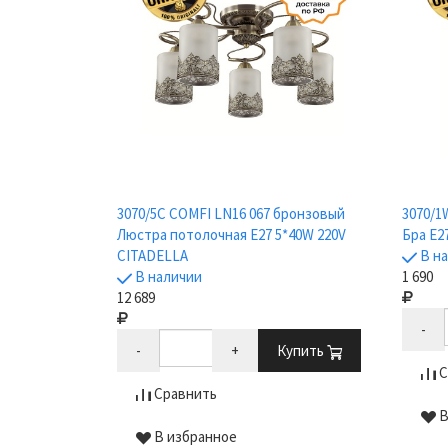
3070/5C COMFI LN16 067 бронзовый
3070/1
Люстра потолочная E27 5*40W 220V
Бра E2
CITADELLA
В н
В наличии
1 690
12 689
-
-
+
Купить
С
Сравнить
В
В избранное