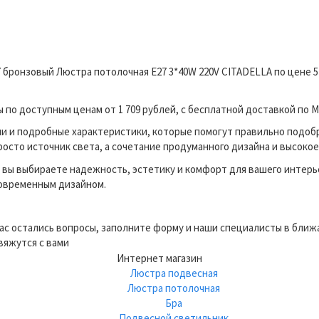
7 бронзовый Люстра потолочная E27 3*40W 220V CITADELLA по цене 
о доступным ценам от 1 709 рублей, с бесплатной доставкой по М
и и подробные характеристики, которые помогут правильно подоб
росто источник света, а сочетание продуманного дизайна и высокое
вы выбираете надежность, эстетику и комфорт для вашего интерь
современным дизайном.
вас остались вопросы, заполните форму и наши специалисты в бли
вяжутся с вами
Интернет магазин
Люстра подвесная
Люстра потолочная
Бра
Подвесной светильник